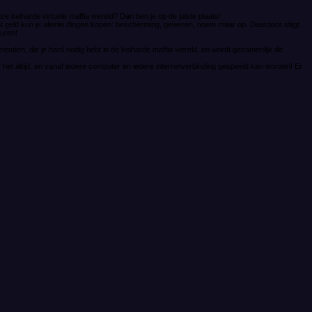
e keiharde virtuele maffia wereld? Dan ben je op de juiste plaats!
dat geld kun je allerlei dingen kopen: bescherming, geweren, noem maar op. Daardoor stijgt
turen!
 vrienden, die je hard nodig hebt in de keiharde maffia wereld, en wordt gezamenlijk de
t altijd, en vanaf iedere computer en iedere internetverbinding gespeeld kan worden! Er