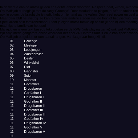
In de wereld van de maffia gelden er slechts enkele woorden. Respect, haat, wraak, overleven
Op Mafiajob.eu begin je met de rang 'Groentje'. Door misdaden te plegen, auto's te stelen (en
ook je power, de kracht die je nodig hebt om iemand aan te vallen. Door veel power en geld 
Maar daar blijft het niet bij. Je kan reizen naar andere steden met de trein of het vliegtuig,
Speel alleen of in familieverband. Richt je eigen maffia familie op of sluit je aan bij een mach
machtigste familie van het spel!
Mafiajob.eu is een text based / tekst gebaseerde RPG (role playing game) ook wel MMORPG 
zijn altijd mede gangsters online waardoor het spel 24/7 interessant is en je kan spelen wannee
Op Mafiajob.eu gelden er een aantal rangen. Van laag naar hoog zijn dit:
01
Groentje
02
Meeloper
03
Loopjongen
04
Zakkenroller
05
Dealer
06
Winkeldief
07
Dief
08
Gangster
09
Spion
10
Mobster
11
Godfather
11
Drugsbaron
11
Godfather I
11
Drugsbaron I
11
Godfather II
11
Drugsbaron II
11
Godfather III
11
Drugsbaron III
11
Godfather IV
11
Drugsbaron IV
11
Godfather V
11
Drugsbaron V
11