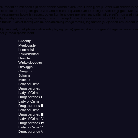
, macht en misdaad zijn daar enkele voorbeelden van. Denk jij dat je jezelf kan redden in dez
 hiermee te racen), drugs te verhandelen en nog allerlei andere dingen verdien jij geld. Met 
te verzamelen bouw je respect op en kun je andere mensen aanvallen of ze zelfs hun graf ins
 vastgoed objecten kopen, werken, en niet te vergeten: in de gevangenis terecht komen!
tige familie! Geniet hierbij van de bescherming van je familie, leg samen je vijanden om, creeër
(massively multiplayer online role playing game) genoemd en dus geen 3D-game, waardoor he
r je maar tijd/zin hebt!
Groentje
Meeloopster
Loopmeisje
Zakkenrolster
Dealster
Winkeldievegge
Dievegge
Gangster
Spionne
Mobster
Lady of Crime
Drugsbarones
Lady of Crime I
Drugsbarones I
Lady of Crime II
Drugsbarones II
Lady of Crime III
Drugsbarones III
Lady of Crime IV
Drugsbarones IV
Lady of Crime V
Drugsbarones V