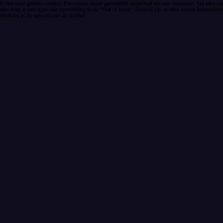
In het spel gelden rondes. Een ronde duurt gemiddeld anderhalf tot vier maanden. Na elke ron
dan krijg je een speciale vermelding in de "Hall of fame". Daarbij zijn er elke ronde fantastisc
Welkom in de wereld van de maffia!