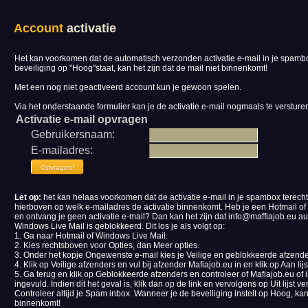
Account
activatie
Het kan voorkomen dat de automatisch verzonden activatie e-mail in je spamb
beveiliging op "Hoog"staat, kan het zijn dat de mail niet binnenkomt!
Met een nog niet geactiveerd account kun je gewoon spelen.
Via het onderstaande formulier kan je de activatie e-mail nogmaals te versture
Activatie e-mail opvragen
Gebruikersnaam:
E-mailadres:
Let op:
het kan helaas voorkomen dat de activatie e-mail in je spambox terecht
hierboven op welk e-mailadres de activatie binnenkomt. Heb je een Hotmail o
en ontvang je geen activatie e-mail? Dan kan het zijn dat info@maffiajob.eu a
Windows Live Mail is geblokkeerd. Dit los je als volgt op:
1. Ga naar Hotmail of Windows Live Mail.
2. Kies rechtsboven voor Opties, dan Meer opties.
3. Onder het kopje Ongewenste e-mail kies je Veilige en geblokkeerde afzende
4. Klik op Veilige afzenders en vul bij afzender Mafiajob.eu in en klik op Aan lij
5. Ga terug en klik op Geblokkeerde afzenders en controleer of Mafiajob.eu of 
ingevuld. Indien dit het geval is, klik dan op de link en vervolgens op Uit lijst v
Controleer altijd je Spam inbox. Wanneer je de beveiliging instelt op Hoog, kan 
binnenkomt!